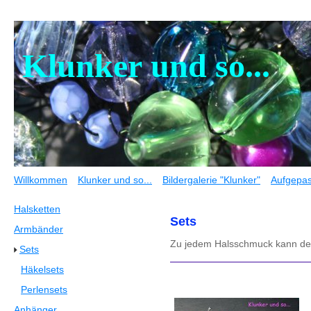
Klunker und so...
Willkommen
Klunker und so...
Bildergalerie "Klunker"
Aufgepas
Halsketten
Sets
Armbänder
Zu jedem Halsschmuck kann de
Sets
Häkelsets
Perlensets
Anhänger