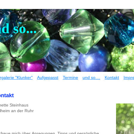
 so...
rgalerie "Klunker"
Aufgepasst
Termine
und so....
Kontakt
Impr
ntakt
ette Steinhaus
lheim an der Ruhr
 freue mich über Anregungen, Tipps und persönliche