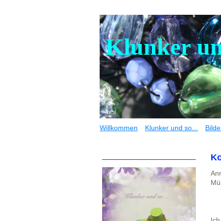
Klunker und
Willkommen
Klunker und so...
Bilde
Ko
Ann
Mü
Ich