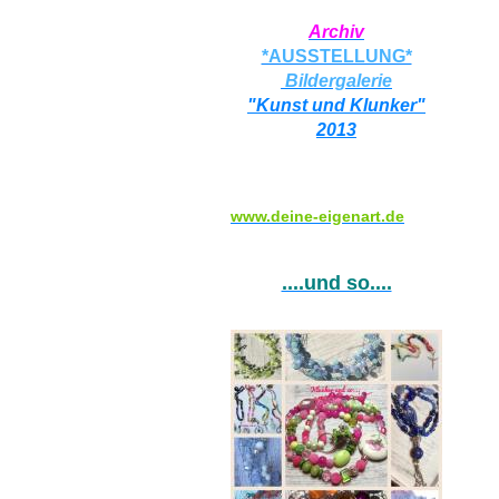
Archiv
*AUSSTELLUNG*
Bildergalerie
"Kunst und Klunker"
2013
www.deine-eigenart.de
....und so....