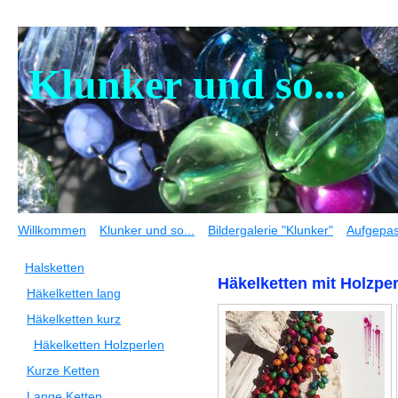
Klunker und so...
Willkommen
Klunker und so...
Bildergalerie "Klunker"
Aufgepas
Halsketten
Häkelketten mit Holzpe
Häkelketten lang
Häkelketten kurz
Häkelketten Holzperlen
Kurze Ketten
Lange Ketten