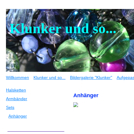
Klunker und so...
Willkommen
Klunker und so...
Bildergalerie "Klunker"
Aufgepas
Halsketten
Anhänger
Armbänder
Sets
Anhänger